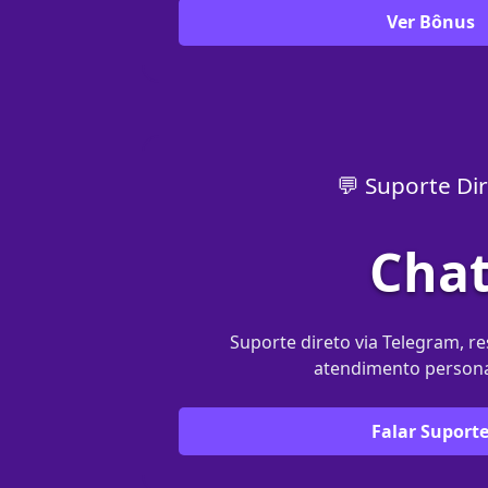
Ver Bônus
💬 Suporte Di
Cha
Suporte direto via Telegram, r
atendimento persona
Falar Suport