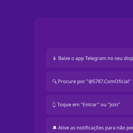
📱 Baixe o app Telegram no seu disp
🔍 Procure por "@5787.ComOficial"
👆 Toque em "Entrar" ou "Join"
🔔 Ative as notificações para não p