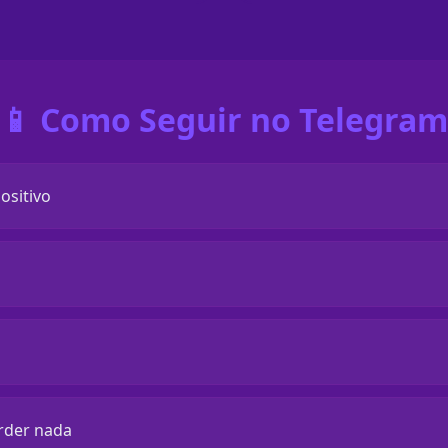
📱 Como Seguir no Telegram
ositivo
erder nada