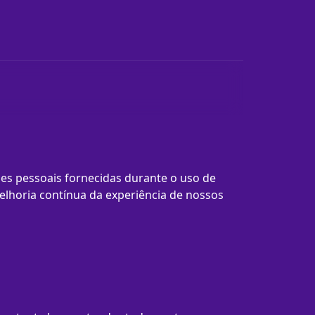
es pessoais fornecidas durante o uso de
elhoria contínua da experiência de nossos