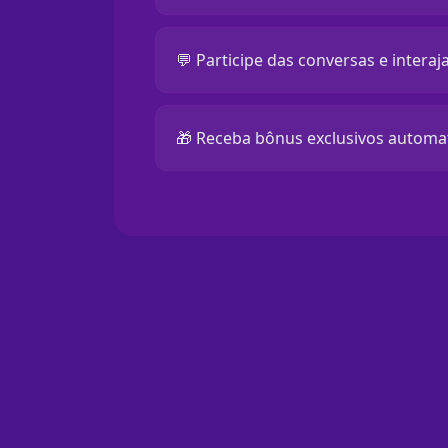
💬 Participe das conversas e interaj
🎁 Receba bônus exclusivos autom