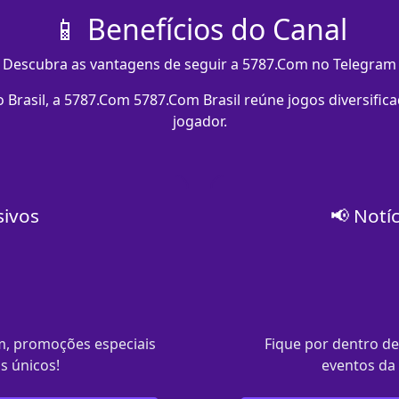
📱 Benefícios do Canal
Descubra as vantagens de seguir a 5787.Com no Telegram
o Brasil, a 5787.Com 5787.Com Brasil reúne jogos diversifi
jogador.
sivos
📢 Notí
m, promoções especiais
Fique por dentro d
s únicos!
eventos da