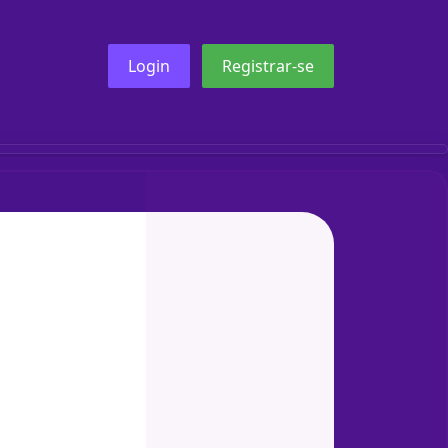
Login
Registrar-se