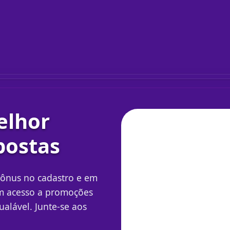
elhor
postas
bônus no cadastro e em
em acesso a promoções
ualável. Junte-se aos