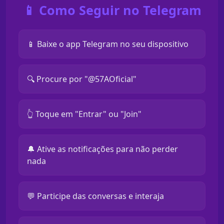
📱 Como Seguir no Telegram
📱 Baixe o app Telegram no seu dispositivo
🔍 Procure por "@57AOficial"
👆 Toque em "Entrar" ou "Join"
🔔 Ative as notificações para não perder
nada
💬 Participe das conversas e interaja