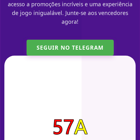
acesso a promoções incríveis e uma experiência
de jogo inigualável. Junte-se aos vencedores
agora!
SEGUIR NO TELEGRAM