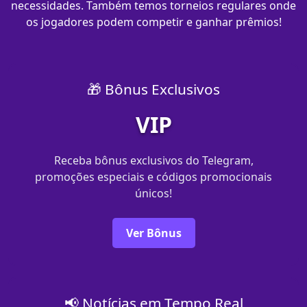
necessidades. Também temos torneios regulares onde
os jogadores podem competir e ganhar prêmios!
🎁 Bônus Exclusivos
VIP
Receba bônus exclusivos do Telegram,
promoções especiais e códigos promocionais
únicos!
Ver Bônus
📢 Notícias em Tempo Real