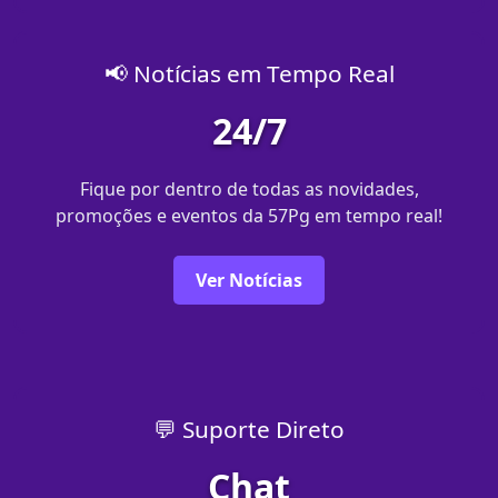
📢 Notícias em Tempo Real
24/7
Fique por dentro de todas as novidades,
promoções e eventos da 57Pg em tempo real!
Ver Notícias
💬 Suporte Direto
Chat