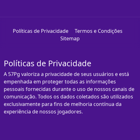
Políticas de Privacidade
Termos e Condições
Sitemap
Políticas de Privacidade
A 57Pg valoriza a privacidade de seus usuários e está
empenhada em proteger todas as informações
pessoais fornecidas durante o uso de nossos canais de
comunicação. Todos os dados coletados são utilizados
exclusivamente para fins de melhoria contínua da
experiência de nossos jogadores.