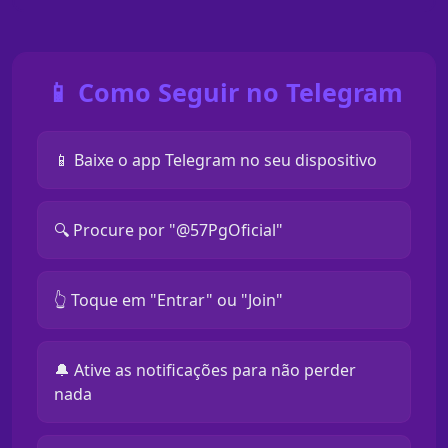
📱 Como Seguir no Telegram
📱 Baixe o app Telegram no seu dispositivo
🔍 Procure por "@57PgOficial"
👆 Toque em "Entrar" ou "Join"
🔔 Ative as notificações para não perder
nada