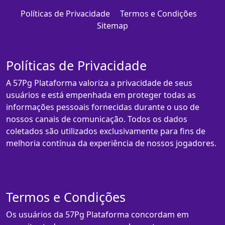
Políticas de Privacidade
Termos e Condições
Sitemap
Políticas de Privacidade
A 57Pg Plataforma valoriza a privacidade de seus
usuários e está empenhada em proteger todas as
informações pessoais fornecidas durante o uso de
nossos canais de comunicação. Todos os dados
coletados são utilizados exclusivamente para fins de
melhoria contínua da experiência de nossos jogadores.
Termos e Condições
Os usuários da 57Pg Plataforma concordam em