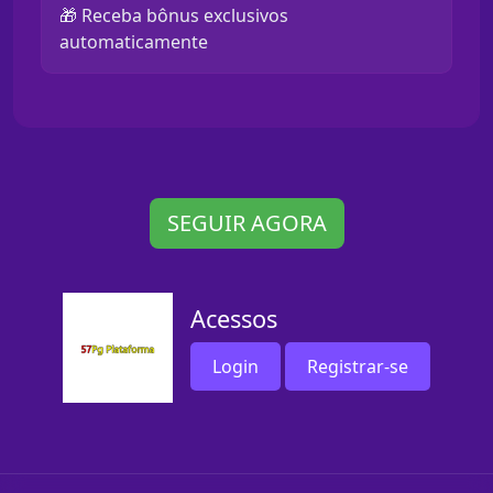
🎁 Receba bônus exclusivos
automaticamente
SEGUIR AGORA
Acessos
Login
Registrar-se