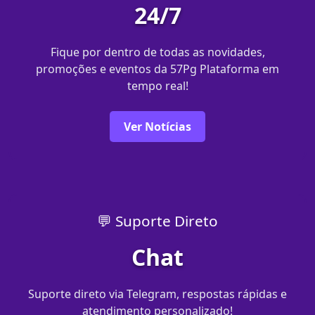
24/7
Fique por dentro de todas as novidades,
promoções e eventos da 57Pg Plataforma em
tempo real!
Ver Notícias
💬 Suporte Direto
Chat
Suporte direto via Telegram, respostas rápidas e
atendimento personalizado!