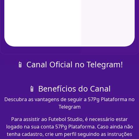
📱 Canal Oficial no Telegram!
📱 Benefícios do Canal
Descubra as vantagens de seguir a 57Pg Plataforma no
Telegram
Para assistir ao Futebol Studio, é necessário estar
logado na sua conta 57Pg Plataforma. Caso ainda não
tenha cadastro, crie um perfil seguindo as instruções