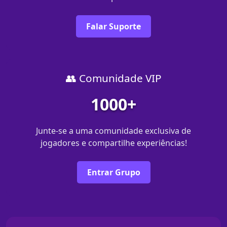
Falar Suporte
👥 Comunidade VIP
1000+
Junte-se a uma comunidade exclusiva de
jogadores e compartilhe experiências!
Entrar Grupo