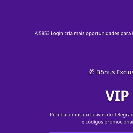
A 5853 Login cria mais oportunidades para 
🎁 Bônus Exclu
VIP
Receba bônus exclusivos do Telegra
e códigos promocionai