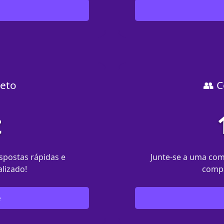
reto
👥 
t
espostas rápidas e
Junte-se a uma com
lizado!
compa
e