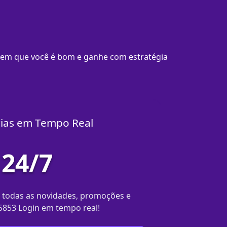
m
os em que você é bom e ganhe com estratégia
cias em Tempo Real
24/7
e todas as novidades, promoções e
5853 Login em tempo real!