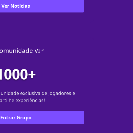
Ver Notícias
Comunidade VIP
1000+
unidade exclusiva de jogadores e
rtilhe experiências!
Entrar Grupo