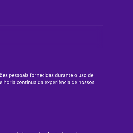
ões pessoais fornecidas durante o uso de
elhoria contínua da experiência de nossos