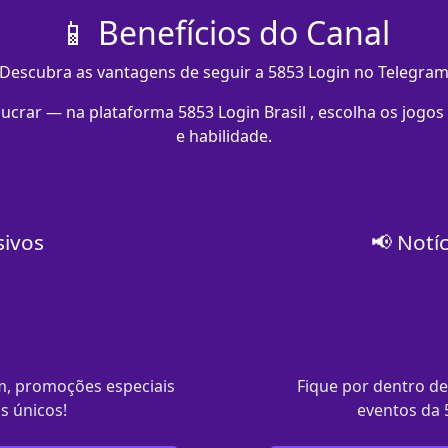
📱 Benefícios do Canal
Descubra as vantagens de seguir a 5853 Login no Telegra
lucrar — na plataforma 5853 Login Brasil , escolha os jog
e habilidade.
sivos
📢 Notí
m, promoções especiais
Fique por dentro d
s únicos!
eventos da 