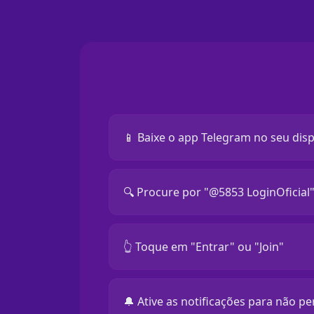
📱 Baixe o app Telegram no seu disp
🔍 Procure por "@5853 LoginOficial
👆 Toque em "Entrar" ou "Join"
🔔 Ative as notificações para não p