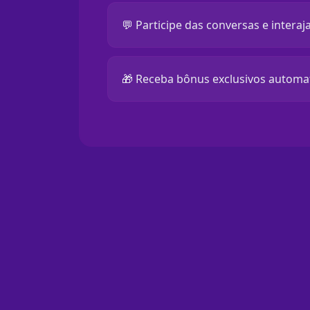
💬 Participe das conversas e interaj
🎁 Receba bônus exclusivos autom