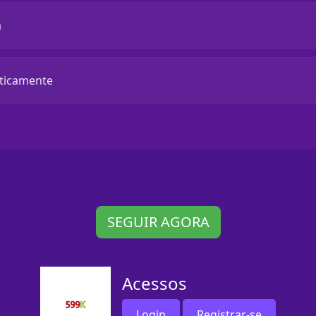
a
aticamente
SEGUIR AGORA
Acessos
Login
Registrar-se