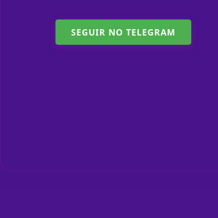
SEGUIR NO TELEGRAM