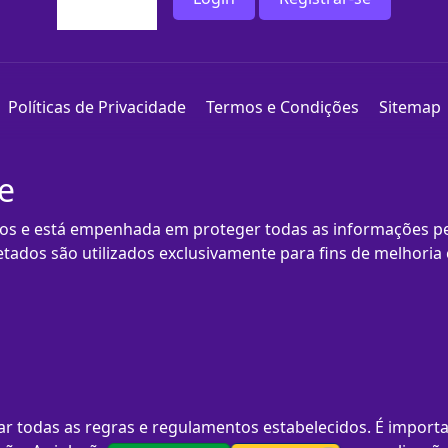
Políticas de Privacidade
Termos e Condições
Sitemap
de
rios e está empenhada em proteger todas as informações p
tados são utilizados exclusivamente para fins de melhoria
 todas as regras e regulamentos estabelecidos. É importa