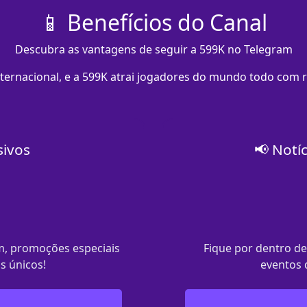
📱 Benefícios do Canal
Descubra as vantagens de seguir a 599K no Telegram
nternacional, e a 599K atrai jogadores do mundo todo com
sivos
📢 Notí
m, promoções especiais
Fique por dentro d
s únicos!
eventos 