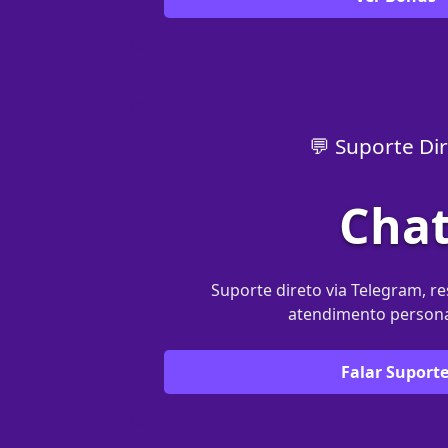
💬 Suporte Di
Cha
Suporte direto via Telegram, r
atendimento persona
Falar Suport