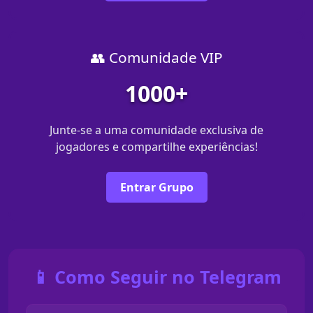
👥 Comunidade VIP
1000+
Junte-se a uma comunidade exclusiva de
jogadores e compartilhe experiências!
Entrar Grupo
📱 Como Seguir no Telegram