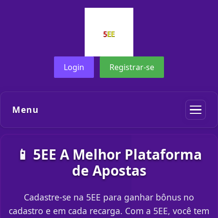
Login
Registrar-se
Menu
📱 5EE A Melhor Plataforma
de Apostas
Cadastre-se na 5EE para ganhar bônus no
cadastro e em cada recarga. Com a 5EE, você tem