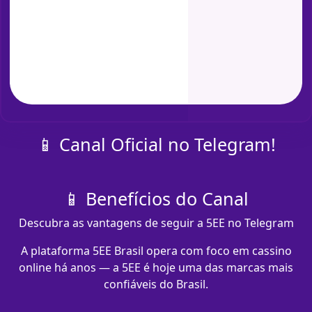
📱 Canal Oficial no Telegram!
📱 Benefícios do Canal
Descubra as vantagens de seguir a 5EE no Telegram
A plataforma 5EE Brasil opera com foco em cassino
online há anos — a 5EE é hoje uma das marcas mais
confiáveis do Brasil.