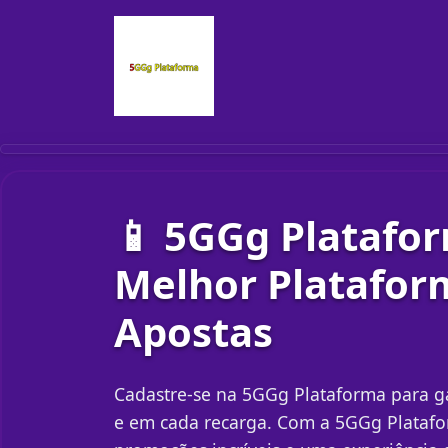
📱 5GGg Platafo
Melhor Platafor
Apostas
Cadastre-se na 5GGg Plataforma para g
e em cada recarga. Com a 5GGg Platafo