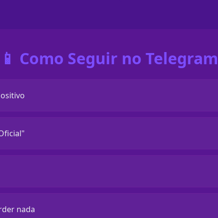
📱 Como Seguir no Telegram
ositivo
ficial"
erder nada