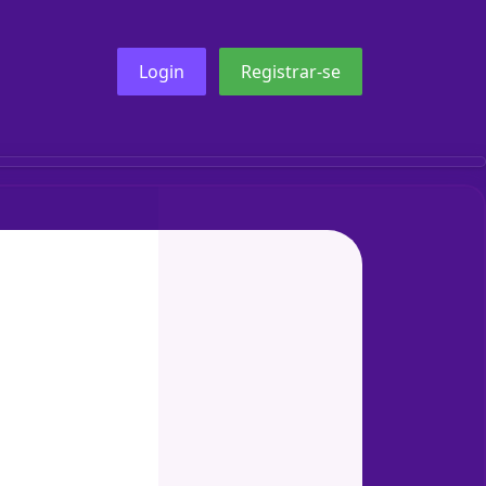
Login
Registrar-se