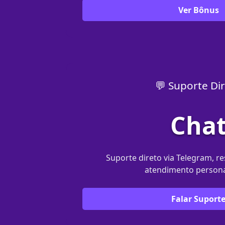
Ver Bônus
💬 Suporte Di
Cha
Suporte direto via Telegram, r
atendimento persona
Falar Suport