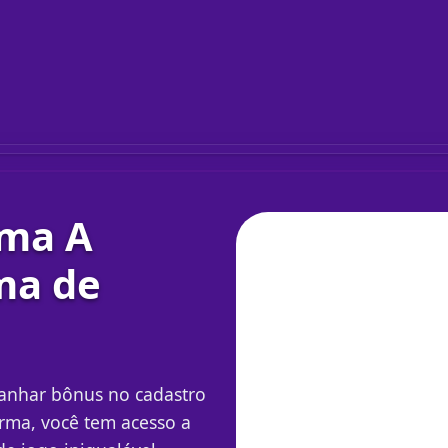
rma A
ma de
anhar bônus no cadastro
rma, você tem acesso a