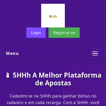
Login
Registrar-se
Menu
📱 5HHh A Melhor Plataforma
de Apostas
Cadastre-se na 5HHh para ganhar bônus no
cadastro e em cada recarga. Com a 5HHh, você