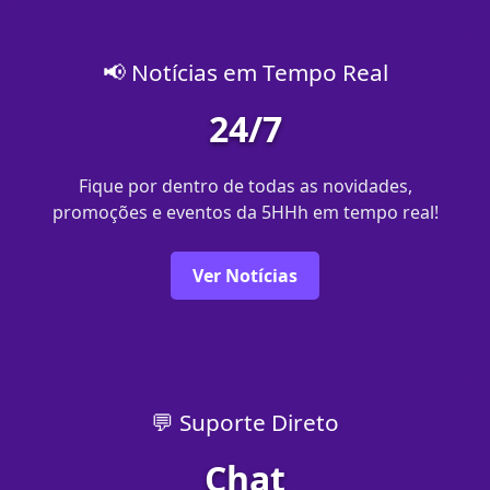
📢 Notícias em Tempo Real
24/7
Fique por dentro de todas as novidades,
promoções e eventos da 5HHh em tempo real!
Ver Notícias
💬 Suporte Direto
Chat