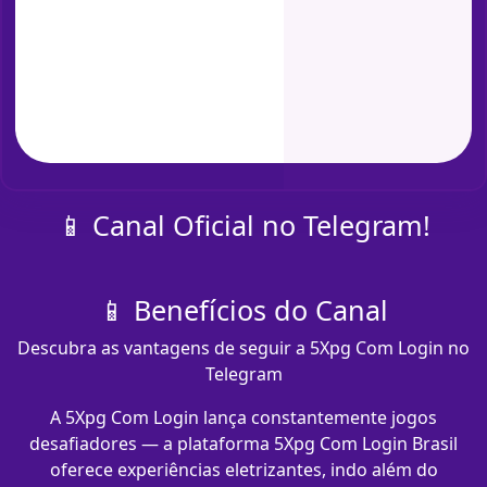
📱 Canal Oficial no Telegram!
📱 Benefícios do Canal
Descubra as vantagens de seguir a 5Xpg Com Login no
Telegram
A 5Xpg Com Login lança constantemente jogos
desafiadores — a plataforma 5Xpg Com Login Brasil
oferece experiências eletrizantes, indo além do