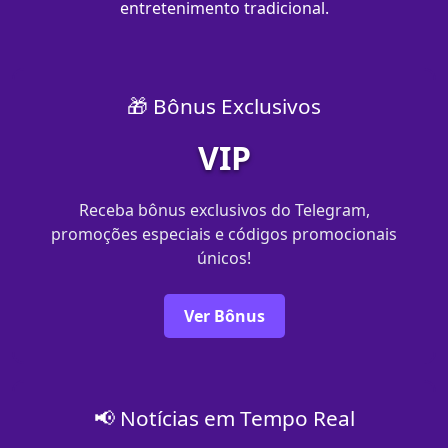
entretenimento tradicional.
🎁 Bônus Exclusivos
VIP
Receba bônus exclusivos do Telegram,
promoções especiais e códigos promocionais
únicos!
Ver Bônus
📢 Notícias em Tempo Real