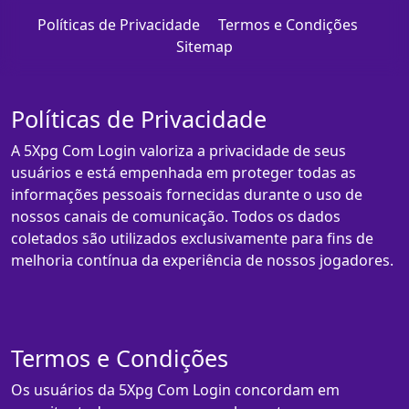
Políticas de Privacidade
Termos e Condições
Sitemap
Políticas de Privacidade
A 5Xpg Com Login valoriza a privacidade de seus
usuários e está empenhada em proteger todas as
informações pessoais fornecidas durante o uso de
nossos canais de comunicação. Todos os dados
coletados são utilizados exclusivamente para fins de
melhoria contínua da experiência de nossos jogadores.
Termos e Condições
Os usuários da 5Xpg Com Login concordam em