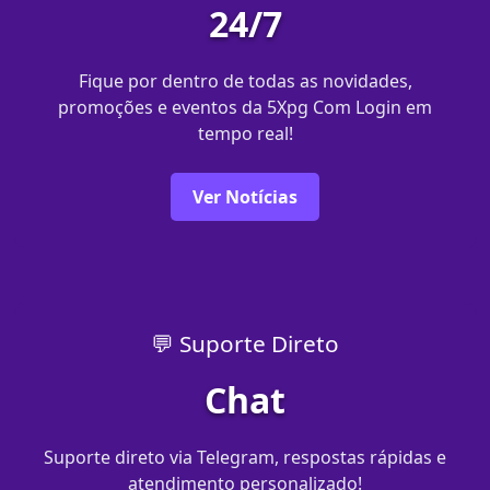
24/7
Fique por dentro de todas as novidades,
promoções e eventos da 5Xpg Com Login em
tempo real!
Ver Notícias
💬 Suporte Direto
Chat
Suporte direto via Telegram, respostas rápidas e
atendimento personalizado!