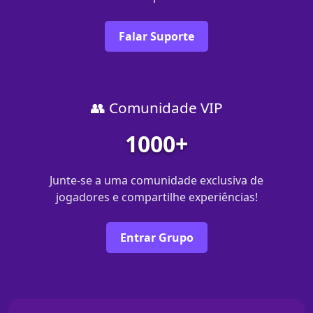
Falar Suporte
👥 Comunidade VIP
1000+
Junte-se a uma comunidade exclusiva de
jogadores e compartilhe experiências!
Entrar Grupo