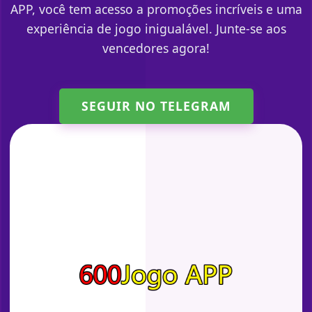
APP, você tem acesso a promoções incríveis e uma
experiência de jogo inigualável. Junte-se aos
vencedores agora!
SEGUIR NO TELEGRAM