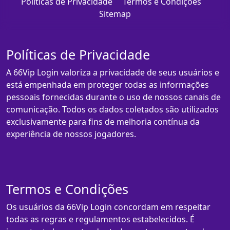
Políticas de Privacidade
Termos e Condições
Sitemap
Políticas de Privacidade
A 66Vip Login valoriza a privacidade de seus usuários e
está empenhada em proteger todas as informações
pessoais fornecidas durante o uso de nossos canais de
comunicação. Todos os dados coletados são utilizados
exclusivamente para fins de melhoria contínua da
experiência de nossos jogadores.
Termos e Condições
Os usuários da 66Vip Login concordam em respeitar
todas as regras e regulamentos estabelecidos. É