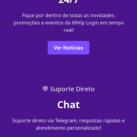
Fique por dentro de todas as novidades,
promoções e eventos da 66Vip Login em tempo
real!
Ver Notícias
💬 Suporte Direto
Chat
Suporte direto via Telegram, respostas rápidas e
atendimento personalizado!