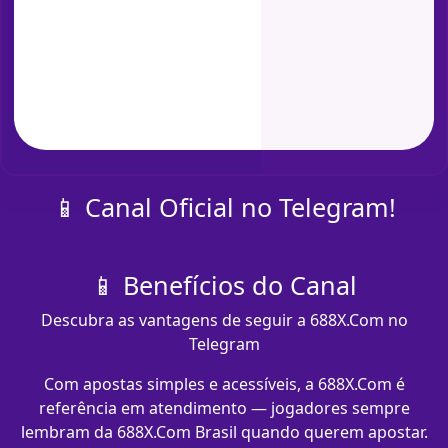
📱 Canal Oficial no Telegram!
📱 Benefícios do Canal
Descubra as vantagens de seguir a 688X.Com no
Telegram
Com apostas simples e acessíveis, a 688X.Com é
referência em atendimento — jogadores sempre
lembram da 688X.Com Brasil quando querem apostar.