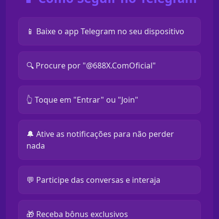
📱 Baixe o app Telegram no seu dispositivo
🔍 Procure por "@688X.ComOficial"
👆 Toque em "Entrar" ou "Join"
🔔 Ative as notificações para não perder
nada
💬 Participe das conversas e interaja
🎁 Receba bônus exclusivos