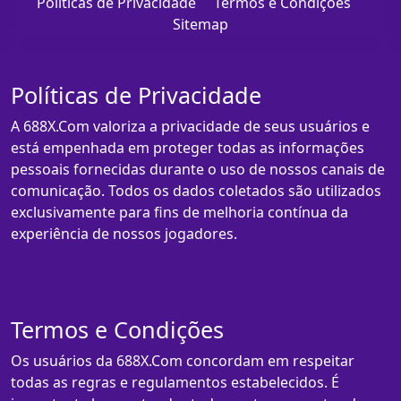
Políticas de Privacidade
Termos e Condições
Sitemap
Políticas de Privacidade
A 688X.Com valoriza a privacidade de seus usuários e
está empenhada em proteger todas as informações
pessoais fornecidas durante o uso de nossos canais de
comunicação. Todos os dados coletados são utilizados
exclusivamente para fins de melhoria contínua da
experiência de nossos jogadores.
Termos e Condições
Os usuários da 688X.Com concordam em respeitar
todas as regras e regulamentos estabelecidos. É