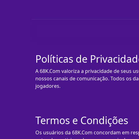
Políticas de Privacida
A 68K.Com valoriza a privacidade de seus u
nossos canais de comunicação. Todos os dad
jogadores.
Termos e Condições
Os usuários da 68K.Com concordam em respe