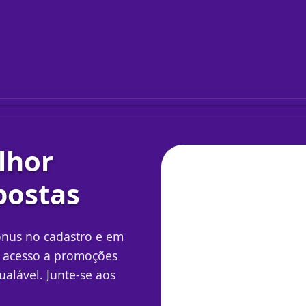
lhor
postas
ônus no cadastro e em
m acesso a promoções
ualável. Junte-se aos