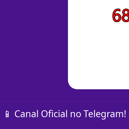
📱 Canal Oficial no Telegram!