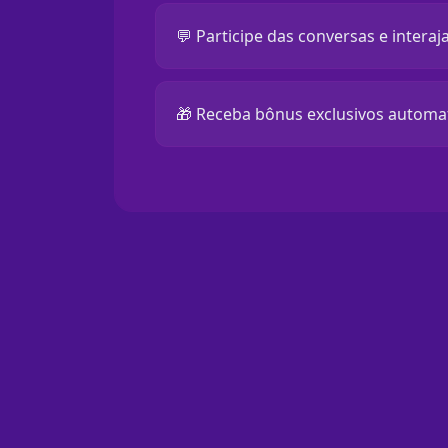
💬 Participe das conversas e interaj
🎁 Receba bônus exclusivos autom