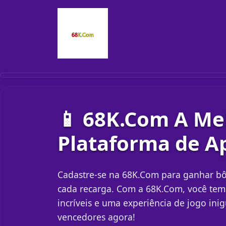
📱 68K.Com A Me
Plataforma de A
Cadastre-se na 68K.Com para ganhar b
cada recarga. Com a 68K.Com, você te
incríveis e uma experiência de jogo inig
vencedores agora!