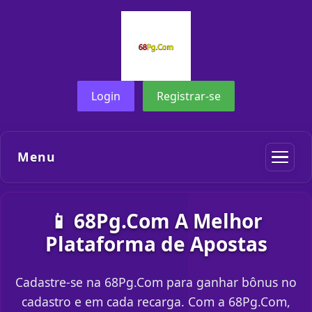
Login
Registrar-se
Menu
📱 68Pg.Com A Melhor
Plataforma de Apostas
Cadastre-se na 68Pg.Com para ganhar bônus no
cadastro e em cada recarga. Com a 68Pg.Com,