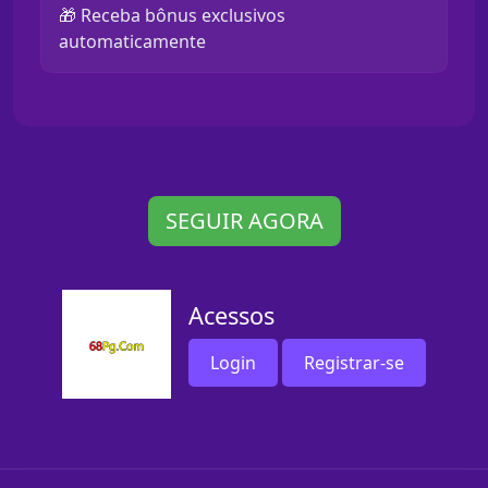
🎁 Receba bônus exclusivos
automaticamente
SEGUIR AGORA
Acessos
Login
Registrar-se