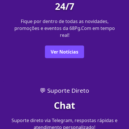
24/7
Fique por dentro de todas as novidades,
promoções e eventos da 68Pg.Com em tempo
real!
Ver Notícias
💬 Suporte Direto
Chat
Suporte direto via Telegram, respostas rápidas e
atendimento personalizado!