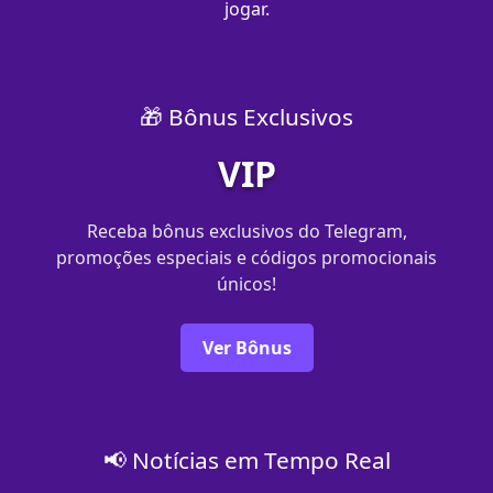
jogar.
🎁 Bônus Exclusivos
VIP
Receba bônus exclusivos do Telegram,
promoções especiais e códigos promocionais
únicos!
Ver Bônus
📢 Notícias em Tempo Real