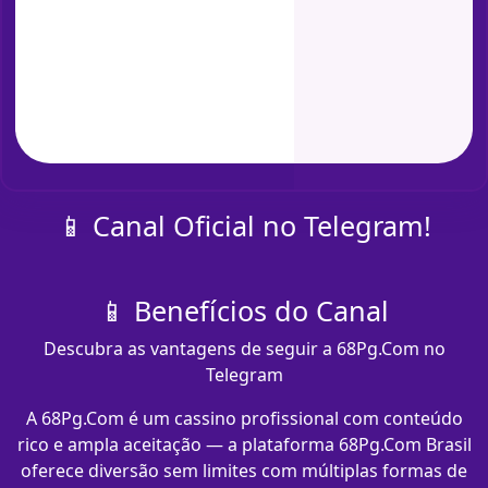
📱 Canal Oficial no Telegram!
📱 Benefícios do Canal
Descubra as vantagens de seguir a 68Pg.Com no
Telegram
A 68Pg.Com é um cassino profissional com conteúdo
rico e ampla aceitação — a plataforma 68Pg.Com Brasil
oferece diversão sem limites com múltiplas formas de