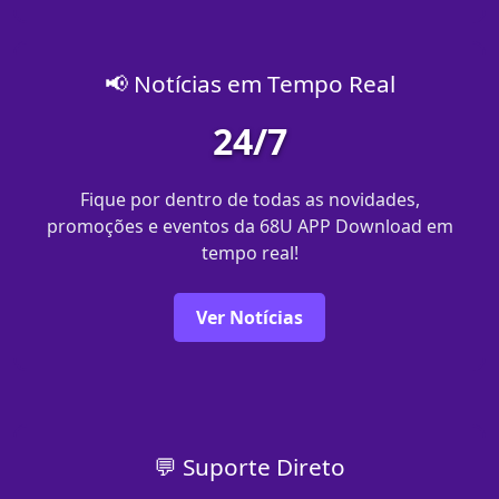
📢 Notícias em Tempo Real
24/7
Fique por dentro de todas as novidades,
promoções e eventos da 68U APP Download em
tempo real!
Ver Notícias
💬 Suporte Direto