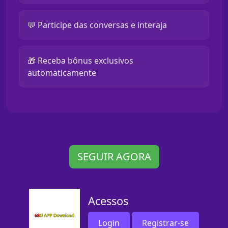
💬 Participe das conversas e interaja
🎁 Receba bônus exclusivos
automaticamente
SEGUIR AGORA
Acessos
Login
Registrar-se