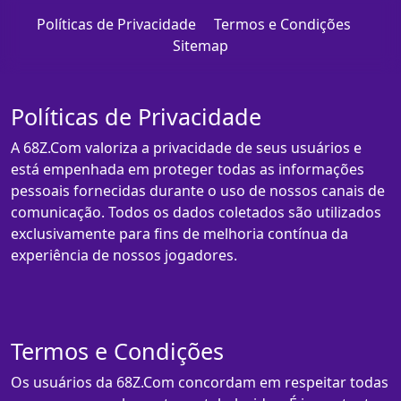
Políticas de Privacidade
Termos e Condições
Sitemap
Políticas de Privacidade
A 68Z.Com valoriza a privacidade de seus usuários e
está empenhada em proteger todas as informações
pessoais fornecidas durante o uso de nossos canais de
comunicação. Todos os dados coletados são utilizados
exclusivamente para fins de melhoria contínua da
experiência de nossos jogadores.
Termos e Condições
Os usuários da 68Z.Com concordam em respeitar todas