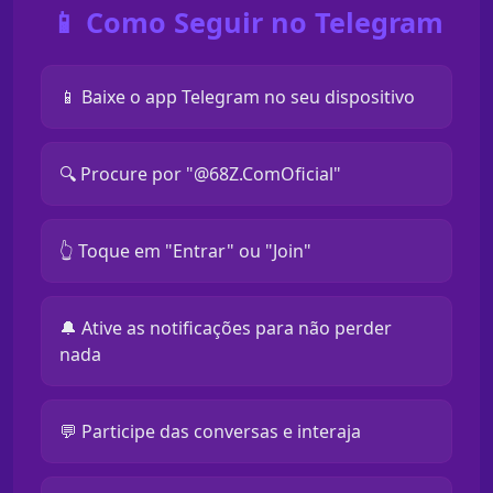
📱 Como Seguir no Telegram
📱 Baixe o app Telegram no seu dispositivo
🔍 Procure por "@68Z.ComOficial"
👆 Toque em "Entrar" ou "Join"
🔔 Ative as notificações para não perder
nada
💬 Participe das conversas e interaja