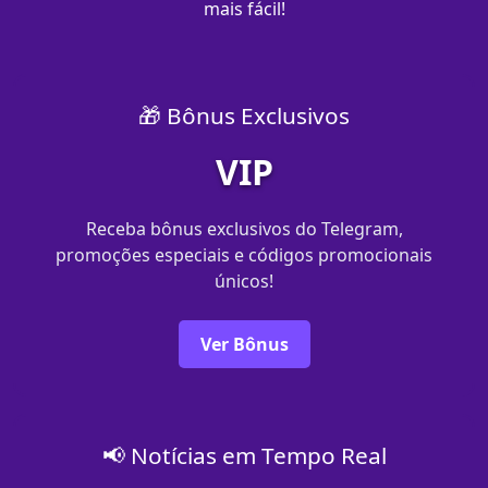
mais fácil!
🎁 Bônus Exclusivos
VIP
Receba bônus exclusivos do Telegram,
promoções especiais e códigos promocionais
únicos!
Ver Bônus
📢 Notícias em Tempo Real