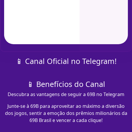
📱 Canal Oficial no Telegram!
📱 Benefícios do Canal
Descubra as vantagens de seguir a 69B no Telegram
Junte-se à 69B para aproveitar ao máximo a diversão
dos jogos, sentir a emoção dos prêmios milionários da
69B Brasil e vencer a cada clique!