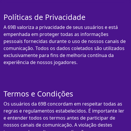
Políticas de Privacidade
A 69B valoriza a privacidade de seus usuários e está
empenhada em proteger todas as informações
pessoais fornecidas durante o uso de nossos canais de
comunicação. Todos os dados coletados são utilizados
exclusivamente para fins de melhoria contínua da
experiência de nossos jogadores.
Termos e Condições
Os usuários da 69B concordam em respeitar todas as
regras e regulamentos estabelecidos. É importante ler
e entender todos os termos antes de participar de
nossos canais de comunicação. A violação destes