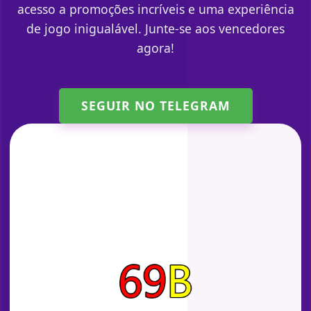
acesso a promoções incríveis e uma experiência
de jogo inigualável. Junte-se aos vencedores
agora!
SEGUIR NO TELEGRAM