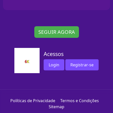
SEGUIR AGORA
Acessos
Login
Registrar-se
Políticas de Privacidade
Termos e Condições
Sitemap