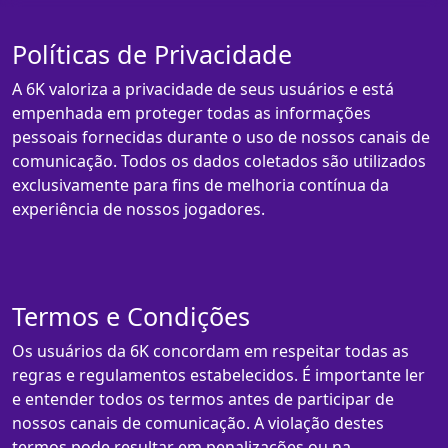
Políticas de Privacidade
A 6K valoriza a privacidade de seus usuários e está
empenhada em proteger todas as informações
pessoais fornecidas durante o uso de nossos canais de
comunicação. Todos os dados coletados são utilizados
exclusivamente para fins de melhoria contínua da
experiência de nossos jogadores.
Termos e Condições
Os usuários da 6K concordam em respeitar todas as
regras e regulamentos estabelecidos. É importante ler
e entender todos os termos antes de participar de
nossos canais de comunicação. A violação destes
termos pode resultar em penalizações ou na