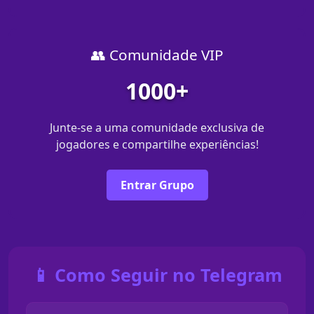
👥 Comunidade VIP
1000+
Junte-se a uma comunidade exclusiva de
jogadores e compartilhe experiências!
Entrar Grupo
📱 Como Seguir no Telegram