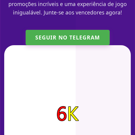
promoções incríveis e uma experiência de jogo
inigualável. Junte-se aos vencedores agora!
SEGUIR NO TELEGRAM