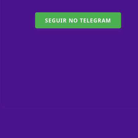
SEGUIR NO TELEGRAM