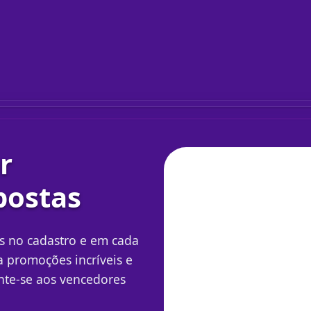
r
postas
s no cadastro e em cada
 promoções incríveis e
unte-se aos vencedores