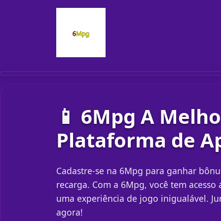
📱 6Mpg A Melho
Plataforma de A
Cadastre-se na 6Mpg para ganhar bônu
recarga. Com a 6Mpg, você tem acesso a
uma experiência de jogo inigualável. J
agora!