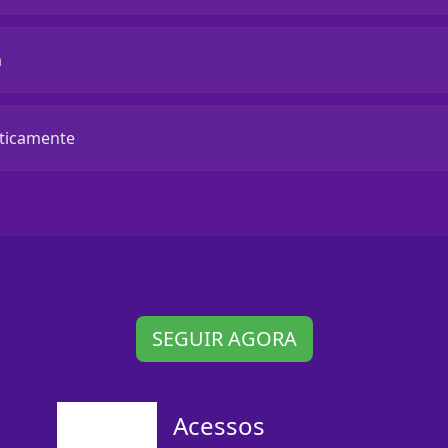
a
aticamente
SEGUIR AGORA
Acessos