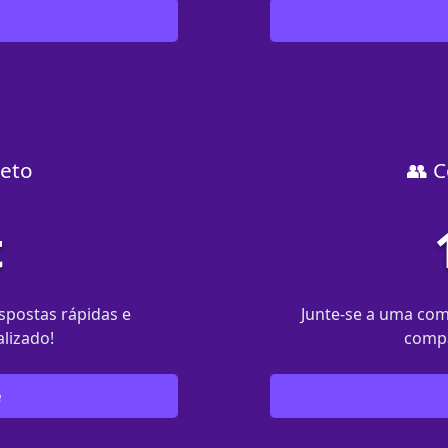
reto
👥 
t
espostas rápidas e
Junte-se a uma com
lizado!
compa
e