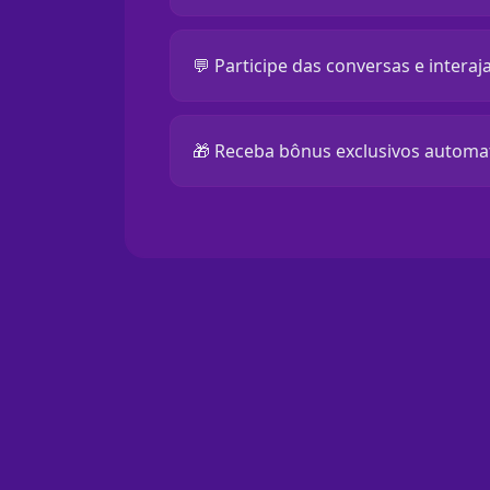
💬 Participe das conversas e interaj
🎁 Receba bônus exclusivos autom