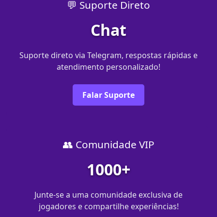
💬 Suporte Direto
Chat
Suporte direto via Telegram, respostas rápidas e
atendimento personalizado!
Falar Suporte
👥 Comunidade VIP
1000+
Junte-se a uma comunidade exclusiva de
jogadores e compartilhe experiências!