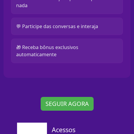
nada
💬 Participe das conversas e interaja
🎁 Receba bônus exclusivos
automaticamente
SEGUIR AGORA
Acessos