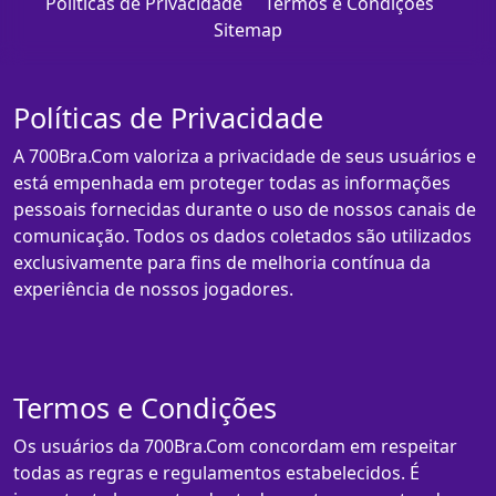
Políticas de Privacidade
Termos e Condições
Sitemap
Políticas de Privacidade
A 700Bra.Com valoriza a privacidade de seus usuários e
está empenhada em proteger todas as informações
pessoais fornecidas durante o uso de nossos canais de
comunicação. Todos os dados coletados são utilizados
exclusivamente para fins de melhoria contínua da
experiência de nossos jogadores.
Termos e Condições
Os usuários da 700Bra.Com concordam em respeitar
todas as regras e regulamentos estabelecidos. É