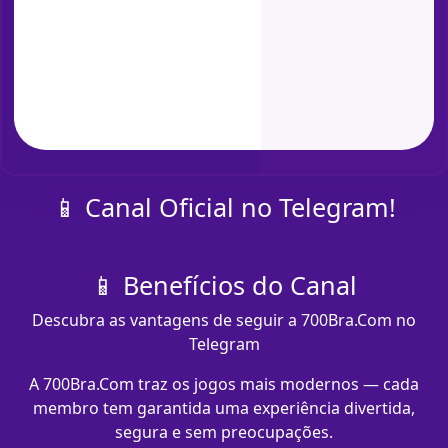
📱 Canal Oficial no Telegram!
📱 Benefícios do Canal
Descubra as vantagens de seguir a 700Bra.Com no
Telegram
A 700Bra.Com traz os jogos mais modernos — cada
membro tem garantida uma experiência divertida,
segura e sem preocupações.