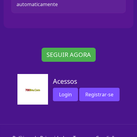
automaticamente
SEGUIR AGORA
Acessos
Login
Registrar-se