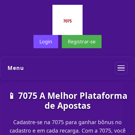
Login
Registrar-se
Menu
📱 7075 A Melhor Plataforma
de Apostas
Cadastre-se na 7075 para ganhar bônus no
cadastro e em cada recarga. Com a 7075, você