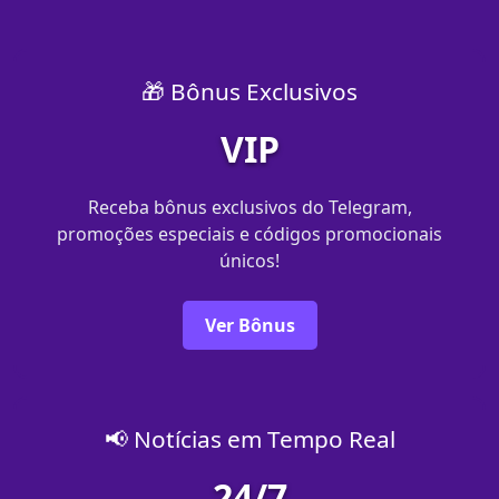
🎁 Bônus Exclusivos
VIP
Receba bônus exclusivos do Telegram,
promoções especiais e códigos promocionais
únicos!
Ver Bônus
📢 Notícias em Tempo Real
24/7