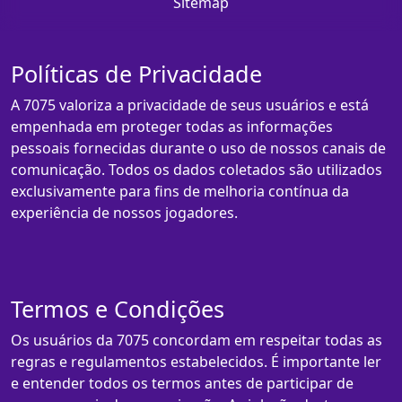
Sitemap
Políticas de Privacidade
A 7075 valoriza a privacidade de seus usuários e está
empenhada em proteger todas as informações
pessoais fornecidas durante o uso de nossos canais de
comunicação. Todos os dados coletados são utilizados
exclusivamente para fins de melhoria contínua da
experiência de nossos jogadores.
Termos e Condições
Os usuários da 7075 concordam em respeitar todas as
regras e regulamentos estabelecidos. É importante ler
e entender todos os termos antes de participar de