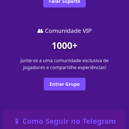
Falar Suporte
👥 Comunidade VIP
1000+
Junte-se a uma comunidade exclusiva de
jogadores e compartilhe experiências!
Entrar Grupo
📱 Como Seguir no Telegram