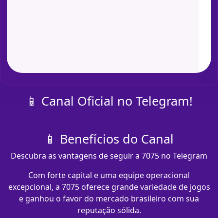
📱 Canal Oficial no Telegram!
📱 Benefícios do Canal
Descubra as vantagens de seguir a 7075 no Telegram
Com forte capital e uma equipe operacional
excepcional, a 7075 oferece grande variedade de jogos
e ganhou o favor do mercado brasileiro com sua
reputação sólida.