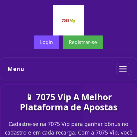
Login
Registrar-se
Menu
📱 7075 Vip A Melhor
Plataforma de Apostas
Cadastre-se na 7075 Vip para ganhar bônus no
cadastro e em cada recarga. Com a 7075 Vip, você