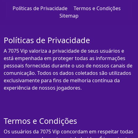
Políticas de Privacidade
Termos e Condições
Sitemap
Políticas de Privacidade
A 7075 Vip valoriza a privacidade de seus usuários e
está empenhada em proteger todas as informações
pessoais fornecidas durante o uso de nossos canais de
comunicação. Todos os dados coletados são utilizados
exclusivamente para fins de melhoria contínua da
experiência de nossos jogadores.
Termos e Condições
Os usuários da 7075 Vip concordam em respeitar todas