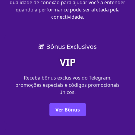
qualidade de conexão para ajudar você a entender
quando a performance pode ser afetada pela
conectividade.
🎁 Bônus Exclusivos
VIP
Receba bônus exclusivos do Telegram,
promoções especiais e códigos promocionais
únicos!
Ver Bônus