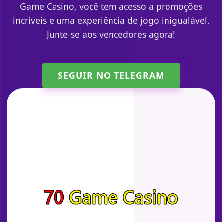
Game Casino, você tem acesso a promoções
incríveis e uma experiência de jogo inigualável.
Junte-se aos vencedores agora!
SEGUIR NO TELEGRAM