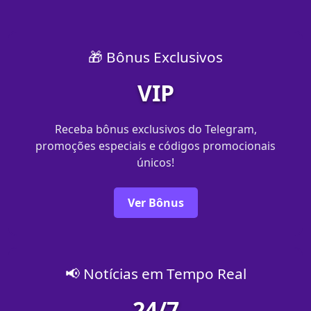
🎁 Bônus Exclusivos
VIP
Receba bônus exclusivos do Telegram,
promoções especiais e códigos promocionais
únicos!
Ver Bônus
📢 Notícias em Tempo Real
24/7