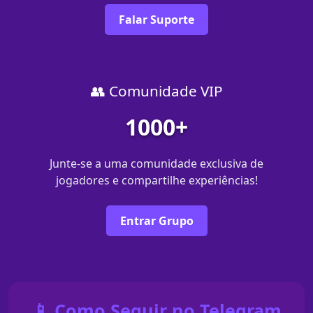
Falar Suporte
👥 Comunidade VIP
1000+
Junte-se a uma comunidade exclusiva de
jogadores e compartilhe experiências!
Entrar Grupo
📱 Como Seguir no Telegram