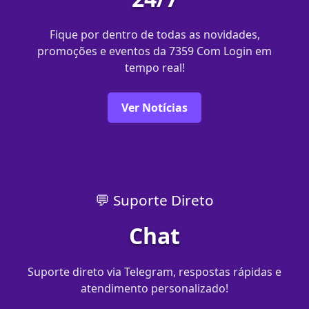
Fique por dentro de todas as novidades,
promoções e eventos da 7359 Com Login em
tempo real!
Ver Notícias
💬 Suporte Direto
Chat
Suporte direto via Telegram, respostas rápidas e
atendimento personalizado!