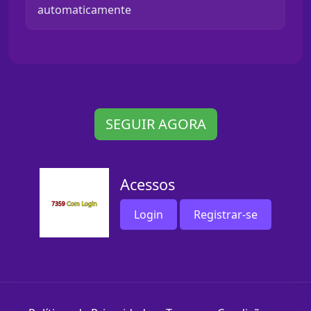
automaticamente
SEGUIR AGORA
Acessos
Login
Registrar-se