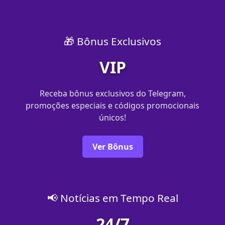
🎁 Bônus Exclusivos
VIP
Receba bônus exclusivos do Telegram,
promoções especiais e códigos promocionais
únicos!
Ver Bônus
📢 Notícias em Tempo Real
24/7