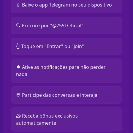
📱 Baixe o app Telegram no seu dispositivo
🔍 Procure por "@755TOficial"
👆 Toque em "Entrar" ou "Join"
🔔 Ative as notificações para não perder
nada
💬 Participe das conversas e interaja
🎁 Receba bônus exclusivos
automaticamente