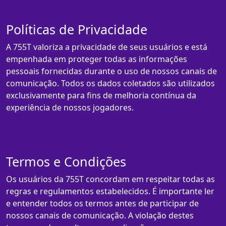
Políticas de Privacidade
A 755T valoriza a privacidade de seus usuários e está
empenhada em proteger todas as informações
pessoais fornecidas durante o uso de nossos canais de
comunicação. Todos os dados coletados são utilizados
exclusivamente para fins de melhoria contínua da
experiência de nossos jogadores.
Termos e Condições
Os usuários da 755T concordam em respeitar todas as
regras e regulamentos estabelecidos. É importante ler
e entender todos os termos antes de participar de
nossos canais de comunicação. A violação destes