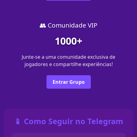
👥 Comunidade VIP
1000+
Junte-se a uma comunidade exclusiva de
jogadores e compartilhe experiências!
Entrar Grupo
📱 Como Seguir no Telegram