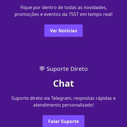
Fique por dentro de todas as novidades,
promoções e eventos da 755T em tempo real!
Ver Notícias
💬 Suporte Direto
Chat
Suporte direto via Telegram, respostas rápidas e
atendimento personalizado!
Falar Suporte