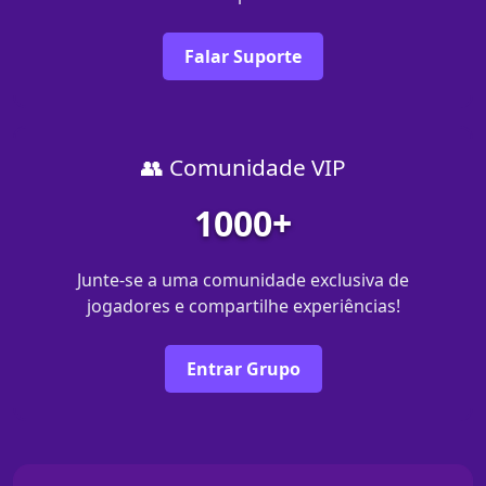
Falar Suporte
👥 Comunidade VIP
1000+
Junte-se a uma comunidade exclusiva de
jogadores e compartilhe experiências!
Entrar Grupo