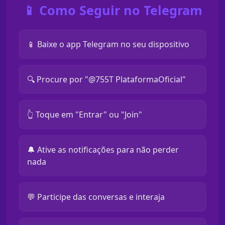
📱 Como Seguir no Telegram
📱 Baixe o app Telegram no seu dispositivo
🔍 Procure por "@755T PlataformaOficial"
👆 Toque em "Entrar" ou "Join"
🔔 Ative as notificações para não perder
nada
💬 Participe das conversas e interaja