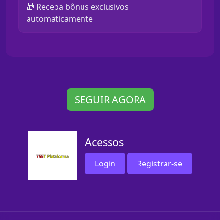
🎁 Receba bônus exclusivos
automaticamente
SEGUIR AGORA
Acessos
Login
Registrar-se