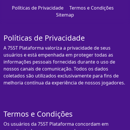
Políticas de Privacidade
Termos e Condições
Sitemap
Políticas de Privacidade
A 755T Plataforma valoriza a privacidade de seus
usuários e está empenhada em proteger todas as
informações pessoais fornecidas durante o uso de
nossos canais de comunicação. Todos os dados
coletados são utilizados exclusivamente para fins de
melhoria contínua da experiência de nossos jogadores.
Termos e Condições
Os usuários da 755T Plataforma concordam em