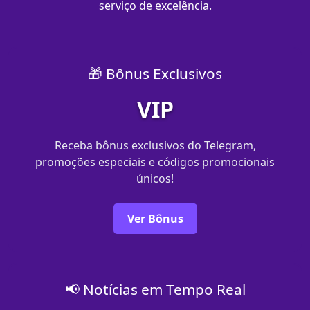
serviço de excelência.
🎁 Bônus Exclusivos
VIP
Receba bônus exclusivos do Telegram,
promoções especiais e códigos promocionais
únicos!
Ver Bônus
📢 Notícias em Tempo Real