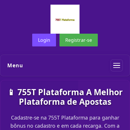
Login
Registrar-se
Menu
📱 755T Plataforma A Melhor
Plataforma de Apostas
Cadastre-se na 755T Plataforma para ganhar
bônus no cadastro e em cada recarga. Com a