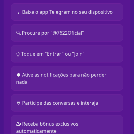
📱 Baixe o app Telegram no seu dispositivo
🔍 Procure por "@7622Oficial"
👆 Toque em "Entrar" ou "Join"
🔔 Ative as notificações para não perder
nada
💬 Participe das conversas e interaja
🎁 Receba bônus exclusivos
automaticamente