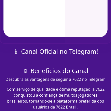
📱 Canal Oficial no Telegram!
📱 Benefícios do Canal
Descubra as vantagens de seguir a 7622 no Telegram
Com serviço de qualidade e ótima reputação, a 7622
conquistou a confiança de muitos jogadores
brasileiros, tornando-se a plataforma preferida dos
usuários da 7622 Brasil .