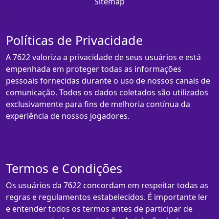
Sitemap
Políticas de Privacidade
A 7622 valoriza a privacidade de seus usuários e está
empenhada em proteger todas as informações
pessoais fornecidas durante o uso de nossos canais de
comunicação. Todos os dados coletados são utilizados
exclusivamente para fins de melhoria contínua da
experiência de nossos jogadores.
Termos e Condições
Os usuários da 7622 concordam em respeitar todas as
regras e regulamentos estabelecidos. É importante ler
e entender todos os termos antes de participar de