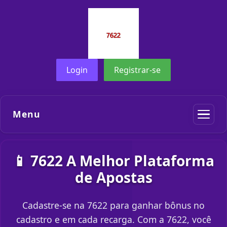
Login
Registrar-se
Menu
📱 7622 A Melhor Plataforma
de Apostas
Cadastre-se na 7622 para ganhar bônus no
cadastro e em cada recarga. Com a 7622, você