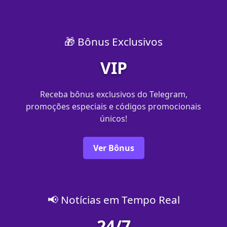
🎁 Bônus Exclusivos
VIP
Receba bônus exclusivos do Telegram,
promoções especiais e códigos promocionais
únicos!
Ver Bônus
📢 Notícias em Tempo Real
24/7