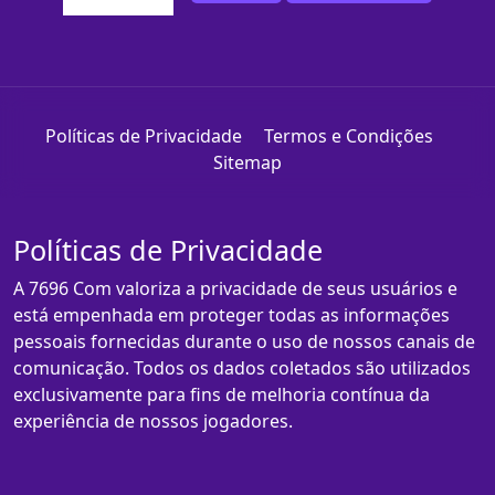
Políticas de Privacidade
Termos e Condições
Sitemap
Políticas de Privacidade
A 7696 Com valoriza a privacidade de seus usuários e
está empenhada em proteger todas as informações
pessoais fornecidas durante o uso de nossos canais de
comunicação. Todos os dados coletados são utilizados
exclusivamente para fins de melhoria contínua da
experiência de nossos jogadores.