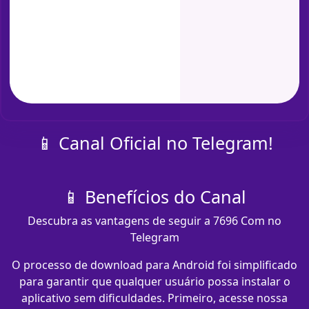
📱 Canal Oficial no Telegram!
📱 Benefícios do Canal
Descubra as vantagens de seguir a 7696 Com no
Telegram
O processo de download para Android foi simplificado
para garantir que qualquer usuário possa instalar o
aplicativo sem dificuldades. Primeiro, acesse nossa