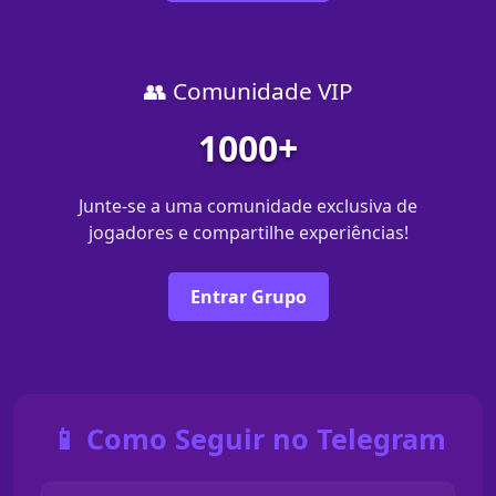
👥 Comunidade VIP
1000+
Junte-se a uma comunidade exclusiva de
jogadores e compartilhe experiências!
Entrar Grupo
📱 Como Seguir no Telegram