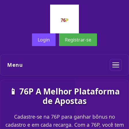
Login
Registrar-se
Menu
📱 76P A Melhor Plataforma
de Apostas
Cadastre-se na 76P para ganhar bônus no
cadastro e em cada recarga. Com a 76P, você tem