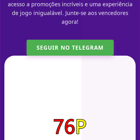
acesso a promoções incríveis e uma experiência
de jogo inigualável. Junte-se aos vencedores
agora!
SEGUIR NO TELEGRAM