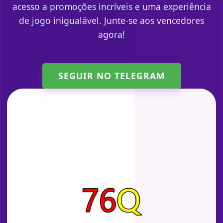
acesso a promoções incríveis e uma experiência
de jogo inigualável. Junte-se aos vencedores
agora!
SEGUIR NO TELEGRAM