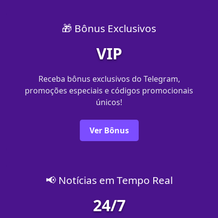
🎁 Bônus Exclusivos
VIP
Receba bônus exclusivos do Telegram,
promoções especiais e códigos promocionais
únicos!
Ver Bônus
📢 Notícias em Tempo Real
24/7