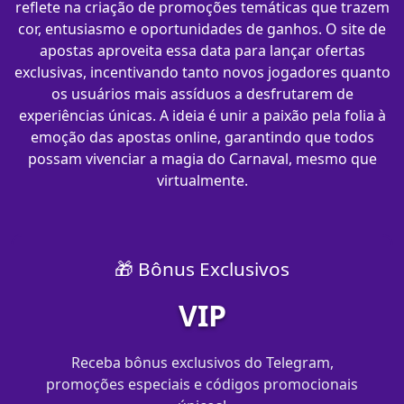
reflete na criação de promoções temáticas que trazem
cor, entusiasmo e oportunidades de ganhos. O site de
apostas aproveita essa data para lançar ofertas
exclusivas, incentivando tanto novos jogadores quanto
os usuários mais assíduos a desfrutarem de
experiências únicas. A ideia é unir a paixão pela folia à
emoção das apostas online, garantindo que todos
possam vivenciar a magia do Carnaval, mesmo que
virtualmente.
🎁 Bônus Exclusivos
VIP
Receba bônus exclusivos do Telegram,
promoções especiais e códigos promocionais