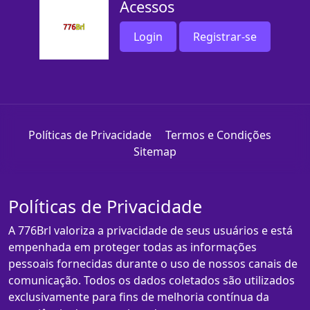
Acessos
Login
Registrar-se
Políticas de Privacidade
Termos e Condições
Sitemap
Políticas de Privacidade
A 776Brl valoriza a privacidade de seus usuários e está
empenhada em proteger todas as informações
pessoais fornecidas durante o uso de nossos canais de
comunicação. Todos os dados coletados são utilizados
exclusivamente para fins de melhoria contínua da