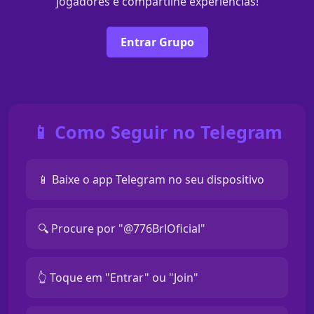
jogadores e compartilhe experiências!
Entrar Grupo
📱 Como Seguir no Telegram
📱 Baixe o app Telegram no seu dispositivo
🔍 Procure por "@776BrlOficial"
👆 Toque em "Entrar" ou "Join"