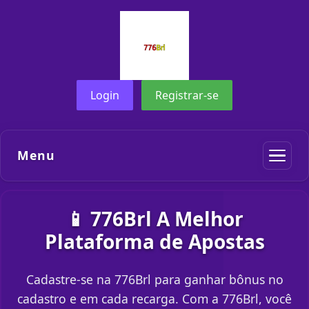
Login
Registrar-se
Menu
📱 776Brl A Melhor
Plataforma de Apostas
Cadastre-se na 776Brl para ganhar bônus no
cadastro e em cada recarga. Com a 776Brl, você