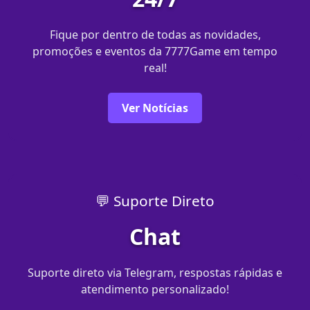
Fique por dentro de todas as novidades,
promoções e eventos da 7777Game em tempo
real!
Ver Notícias
💬 Suporte Direto
Chat
Suporte direto via Telegram, respostas rápidas e
atendimento personalizado!