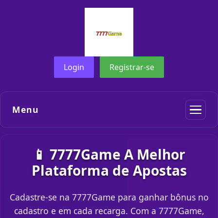
Login
Registrar-se
Menu
📱 7777Game A Melhor
Plataforma de Apostas
Cadastre-se na 7777Game para ganhar bônus no
cadastro e em cada recarga. Com a 7777Game,