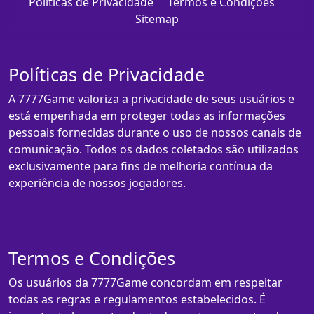
Políticas de Privacidade
Termos e Condições
Sitemap
Políticas de Privacidade
A 7777Game valoriza a privacidade de seus usuários e
está empenhada em proteger todas as informações
pessoais fornecidas durante o uso de nossos canais de
comunicação. Todos os dados coletados são utilizados
exclusivamente para fins de melhoria contínua da
experiência de nossos jogadores.
Termos e Condições
Os usuários da 7777Game concordam em respeitar
todas as regras e regulamentos estabelecidos. É