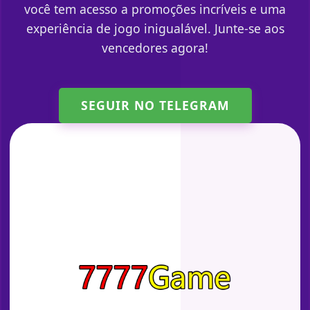
você tem acesso a promoções incríveis e uma
experiência de jogo inigualável. Junte-se aos
vencedores agora!
SEGUIR NO TELEGRAM