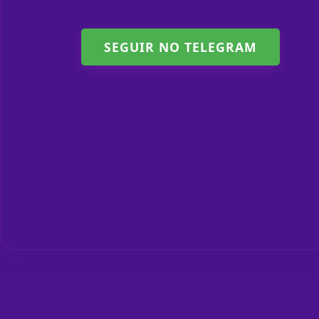
SEGUIR NO TELEGRAM