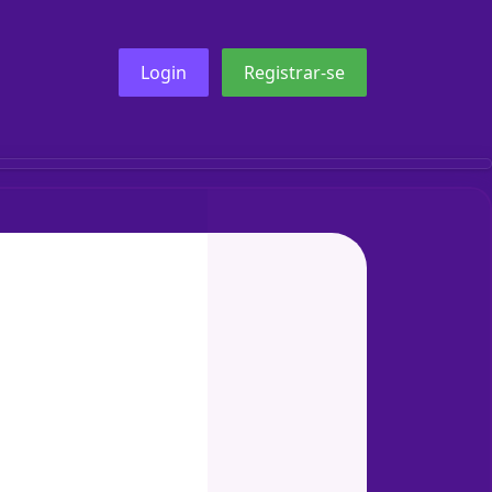
Login
Registrar-se