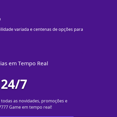
m
ilidade variada e centenas de opções para
cias em Tempo Real
24/7
e todas as novidades, promoções e
7777 Game em tempo real!