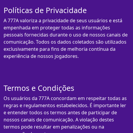
Políticas de Privacidade
A 777A valoriza a privacidade de seus usuários e está
empenhada em proteger todas as informações
pessoais fornecidas durante o uso de nossos canais de
comunicação. Todos os dados coletados são utilizados
exclusivamente para fins de melhoria contínua da
experiência de nossos jogadores.
Termos e Condições
Os usuários da 777A concordam em respeitar todas as
regras e regulamentos estabelecidos. É importante ler
e entender todos os termos antes de participar de
nossos canais de comunicação. A violação destes
termos pode resultar em penalizações ou na