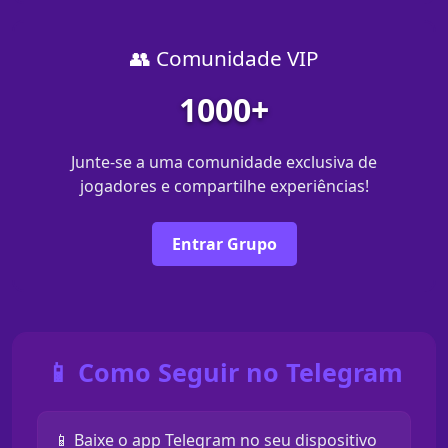
👥 Comunidade VIP
1000+
Junte-se a uma comunidade exclusiva de
jogadores e compartilhe experiências!
Entrar Grupo
📱 Como Seguir no Telegram
📱 Baixe o app Telegram no seu dispositivo