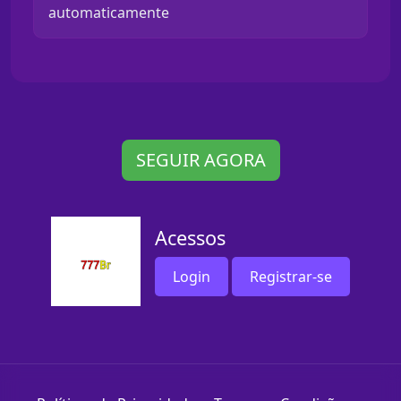
automaticamente
SEGUIR AGORA
Acessos
Login
Registrar-se