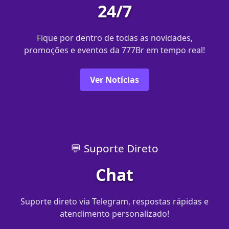
24/7
Fique por dentro de todas as novidades,
promoções e eventos da 777Br em tempo real!
Ver Notícias
💬 Suporte Direto
Chat
Suporte direto via Telegram, respostas rápidas e
atendimento personalizado!