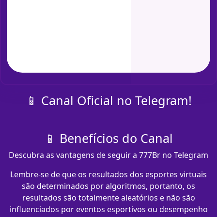
📱 Canal Oficial no Telegram!
📱 Benefícios do Canal
Descubra as vantagens de seguir a 777Br no Telegram
Lembre-se de que os resultados dos esportes virtuais
são determinados por algoritmos, portanto, os
resultados são totalmente aleatórios e não são
influenciados por eventos esportivos ou desempenho