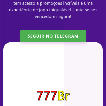
tem acesso a promoções incríveis e uma
experiência de jogo inigualável. Junte-se aos
vencedores agora!
SEGUIR NO TELEGRAM