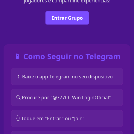
jogadores e compartilhe experiências!
Entrar Grupo
📱 Como Seguir no Telegram
📱 Baixe o app Telegram no seu dispositivo
🔍 Procure por "@777CC Win LoginOficial"
👆 Toque em "Entrar" ou "Join"