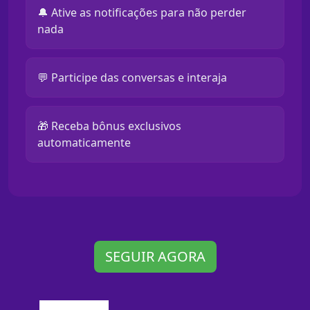
🔔 Ative as notificações para não perder
nada
💬 Participe das conversas e interaja
🎁 Receba bônus exclusivos
automaticamente
SEGUIR AGORA