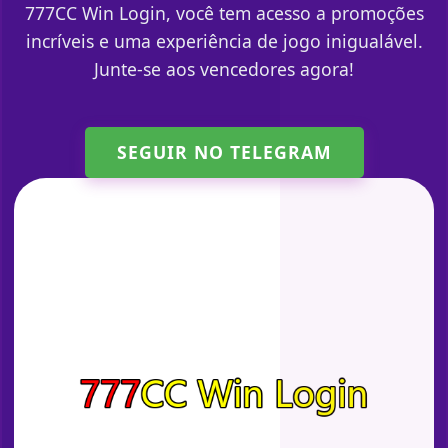
777CC Win Login, você tem acesso a promoções
incríveis e uma experiência de jogo inigualável.
Junte-se aos vencedores agora!
SEGUIR NO TELEGRAM