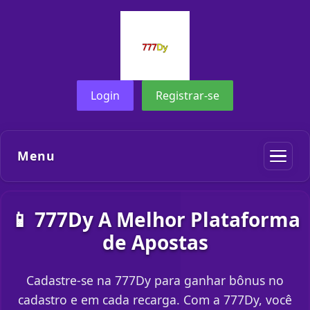
Login
Registrar-se
Menu
📱 777Dy A Melhor Plataforma
de Apostas
Cadastre-se na 777Dy para ganhar bônus no
cadastro e em cada recarga. Com a 777Dy, você