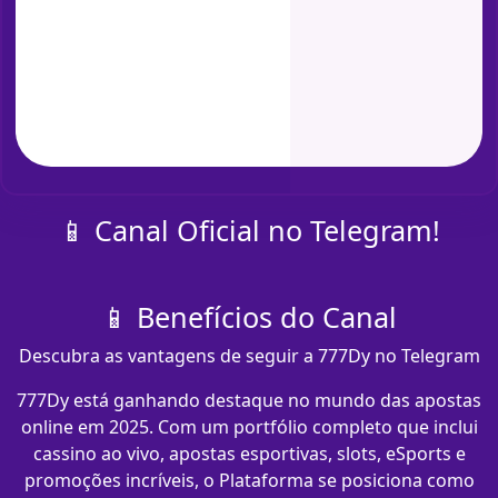
📱 Canal Oficial no Telegram!
📱 Benefícios do Canal
Descubra as vantagens de seguir a 777Dy no Telegram
777Dy está ganhando destaque no mundo das apostas
online em 2025. Com um portfólio completo que inclui
cassino ao vivo, apostas esportivas, slots, eSports e
promoções incríveis, o Plataforma se posiciona como