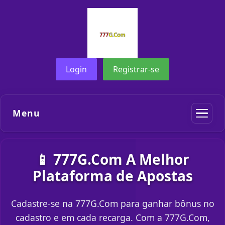
Login
Registrar-se
Menu
📱 777G.Com A Melhor
Plataforma de Apostas
Cadastre-se na 777G.Com para ganhar bônus no
cadastro e em cada recarga. Com a 777G.Com,