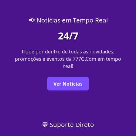
📢 Notícias em Tempo Real
24/7
Fique por dentro de todas as novidades,
promoções e eventos da 777G.Com em tempo
real!
Ver Notícias
💬 Suporte Direto