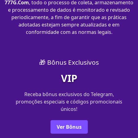
777G.Com
, todo o processo de coleta, armazenamento
e processamento de dados é monitorado e revisado
periodicamente, a fim de garantir que as práticas
adotadas estejam sempre atualizadas e em
conformidade com as normas legais.
🎁 Bônus Exclusivos
VIP
Receba bônus exclusivos do Telegram,
promoções especiais e códigos promocionais
únicos!
Ver Bônus