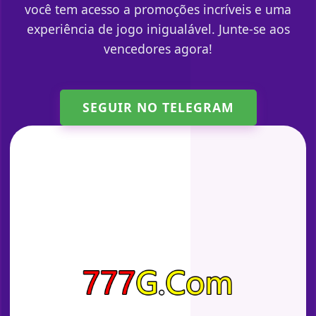
você tem acesso a promoções incríveis e uma
experiência de jogo inigualável. Junte-se aos
vencedores agora!
SEGUIR NO TELEGRAM