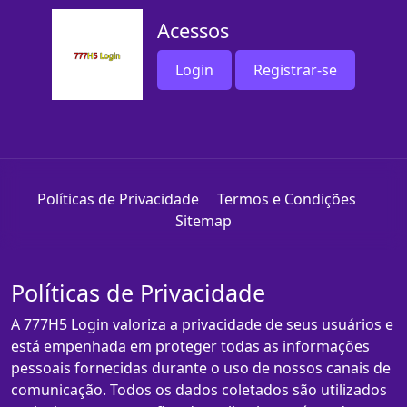
Acessos
Login
Registrar-se
Políticas de Privacidade
Termos e Condições
Sitemap
Políticas de Privacidade
A 777H5 Login valoriza a privacidade de seus usuários e
está empenhada em proteger todas as informações
pessoais fornecidas durante o uso de nossos canais de
comunicação. Todos os dados coletados são utilizados