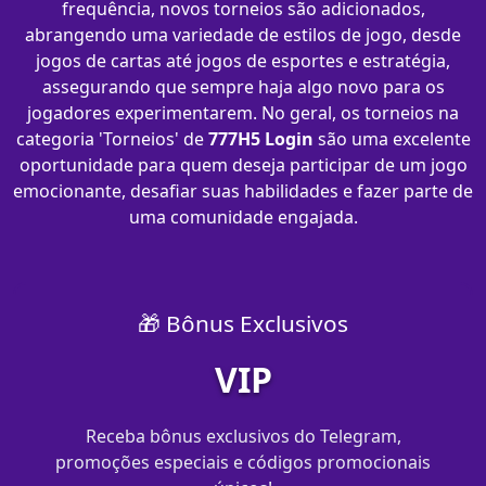
frequência, novos torneios são adicionados,
abrangendo uma variedade de estilos de jogo, desde
jogos de cartas até jogos de esportes e estratégia,
assegurando que sempre haja algo novo para os
jogadores experimentarem. No geral, os torneios na
categoria 'Torneios' de
777H5 Login
são uma excelente
oportunidade para quem deseja participar de um jogo
emocionante, desafiar suas habilidades e fazer parte de
uma comunidade engajada.
🎁 Bônus Exclusivos
VIP
Receba bônus exclusivos do Telegram,
promoções especiais e códigos promocionais