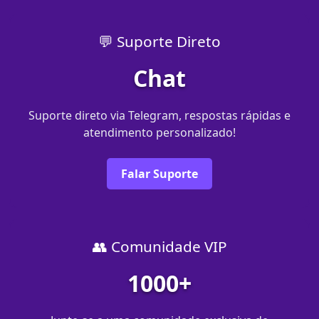
💬 Suporte Direto
Chat
Suporte direto via Telegram, respostas rápidas e
atendimento personalizado!
Falar Suporte
👥 Comunidade VIP
1000+