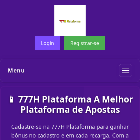
Login
Registrar-se
Menu
📱 777H Plataforma A Melhor
Plataforma de Apostas
Cadastre-se na 777H Plataforma para ganhar
bônus no cadastro e em cada recarga. Com a