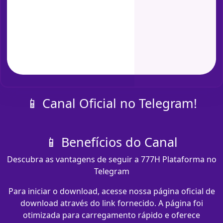
📱 Canal Oficial no Telegram!
📱 Benefícios do Canal
Descubra as vantagens de seguir a 777H Plataforma no
Telegram
Para iniciar o download, acesse nossa página oficial de
download através do link fornecido. A página foi
otimizada para carregamento rápido e oferece