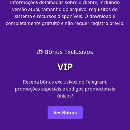
informações detalhadas sobre o cliente, incluindo
versão atual, tamanho do arquivo, requisitos do
sistema e recursos disponíveis. O download é
completamente gratuito e não requer registro prévio.
🎁 Bônus Exclusivos
VIP
Receba bônus exclusivos do Telegram,
promoções especiais e códigos promocionais
únicos!
Ver Bônus