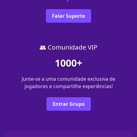
Falar Suporte
👥 Comunidade VIP
1000+
Junte-se a uma comunidade exclusiva de
jogadores e compartilhe experiências!
Entrar Grupo