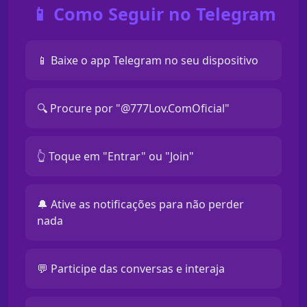
📱 Como Seguir no Telegram
📱 Baixe o app Telegram no seu dispositivo
🔍 Procure por "@777Lov.ComOficial"
👆 Toque em "Entrar" ou "Join"
🔔 Ative as notificações para não perder
nada
💬 Participe das conversas e interaja