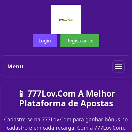
Login
Registrar-se
Menu
📱 777Lov.Com A Melhor
Plataforma de Apostas
Cadastre-se na 777Lov.Com para ganhar bônus no
cadastro e em cada recarga. Com a 777Lov.Com,