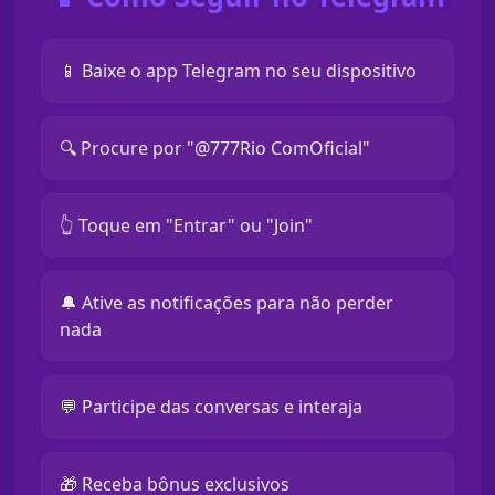
📱 Baixe o app Telegram no seu dispositivo
🔍 Procure por "@777Rio ComOficial"
👆 Toque em "Entrar" ou "Join"
🔔 Ative as notificações para não perder
nada
💬 Participe das conversas e interaja
🎁 Receba bônus exclusivos