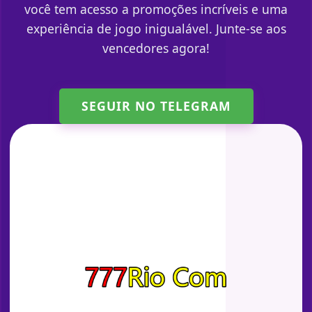
você tem acesso a promoções incríveis e uma
experiência de jogo inigualável. Junte-se aos
vencedores agora!
SEGUIR NO TELEGRAM