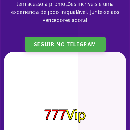
tem acesso a promoções incríveis e uma
experiência de jogo inigualável. Junte-se aos
vencedores agora!
SEGUIR NO TELEGRAM