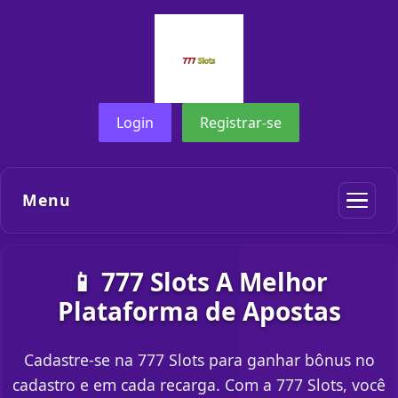
Login
Registrar-se
Menu
📱 777 Slots A Melhor
Plataforma de Apostas
Cadastre-se na 777 Slots para ganhar bônus no
cadastro e em cada recarga. Com a 777 Slots, você