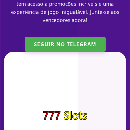
tem acesso a promoções incríveis e uma
experiência de jogo inigualável. Junte-se aos
vencedores agora!
SEGUIR NO TELEGRAM