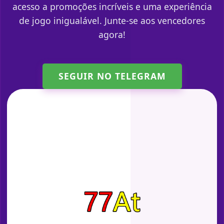
acesso a promoções incríveis e uma experiência
de jogo inigualável. Junte-se aos vencedores
agora!
SEGUIR NO TELEGRAM