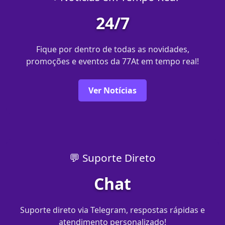
24/7
Fique por dentro de todas as novidades,
promoções e eventos da 77At em tempo real!
Ver Notícias
💬 Suporte Direto
Chat
Suporte direto via Telegram, respostas rápidas e
atendimento personalizado!