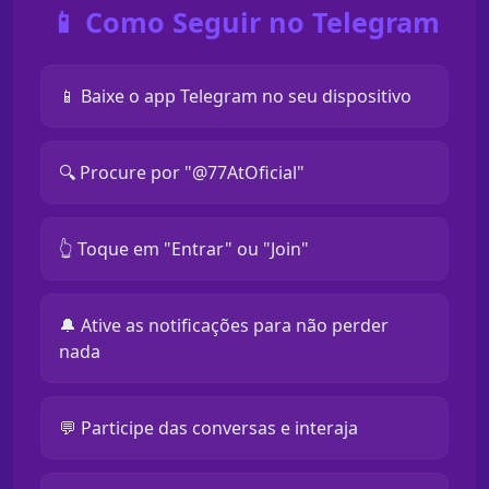
📱 Como Seguir no Telegram
📱 Baixe o app Telegram no seu dispositivo
🔍 Procure por "@77AtOficial"
👆 Toque em "Entrar" ou "Join"
🔔 Ative as notificações para não perder
nada
💬 Participe das conversas e interaja