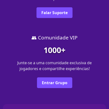
Falar Suporte
👥 Comunidade VIP
1000+
Junte-se a uma comunidade exclusiva de
jogadores e compartilhe experiências!
Entrar Grupo