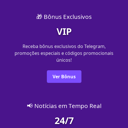
🎁 Bônus Exclusivos
VIP
Receba bônus exclusivos do Telegram,
promoções especiais e códigos promocionais
únicos!
Ver Bônus
📢 Notícias em Tempo Real
24/7