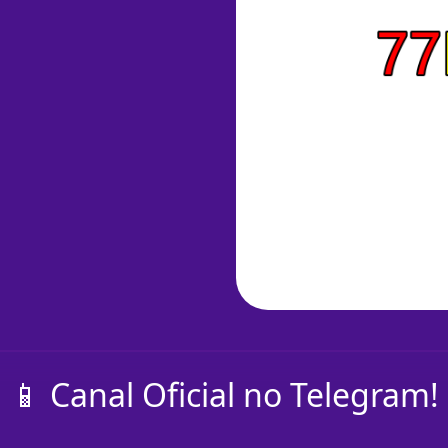
📱 Canal Oficial no Telegram!