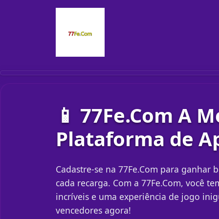
📱 77Fe.Com A M
Plataforma de A
Cadastre-se na 77Fe.Com para ganhar b
cada recarga. Com a 77Fe.Com, você te
incríveis e uma experiência de jogo inig
vencedores agora!