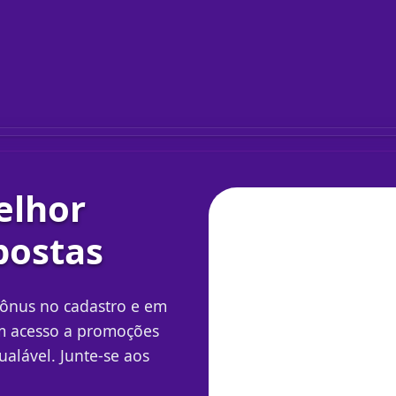
elhor
postas
ônus no cadastro e em
m acesso a promoções
ualável. Junte-se aos