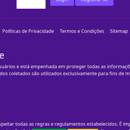
Políticas de Privacidade
Termos e Condições
Sitemap
de
usuários e está empenhada em proteger todas as informaçõ
os coletados são utilizados exclusivamente para fins de m
eitar todas as regras e regulamentos estabelecidos. É imp